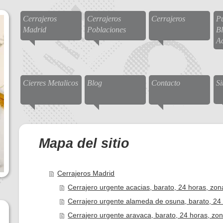
Cerrajeros
Cerrajeros
Cerrajeros
Pu
Madrid
Poblaciones
Bl
A
Cierres Metalicos
Blog
Contacto
S
Mapa del sitio
Cerrajeros Madrid
Cerrajero urgente acacias, barato, 24 horas, zon
Cerrajero urgente alameda de osuna, barato, 24 
Cerrajero urgente aravaca, barato, 24 horas, zon