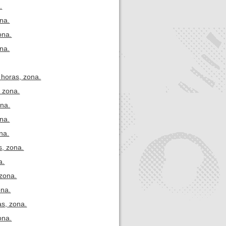
.
ona.
ona.
ona.
 horas, zona.
, zona.
ona.
na.
na.
s, zona.
a.
 zona.
ona.
as, zona.
ona.