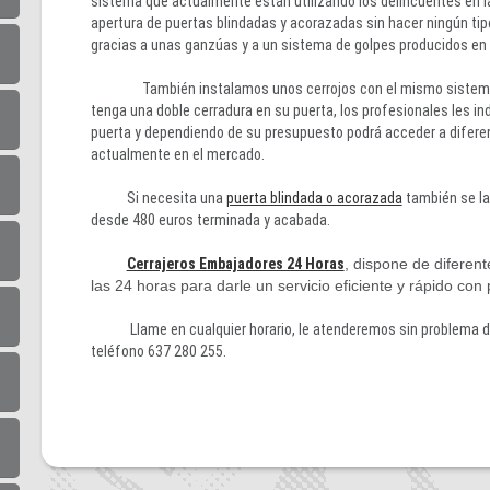
sistema que actualmente están utilizando los delincuentes en 
apertura de puertas blindadas y acorazadas sin hacer ningún tipo
gracias a unas ganzúas y a un sistema de golpes producidos en l
También instalamos unos cerrojos con el mismo sistem
tenga una doble cerradura en su puerta, los profesionales les in
puerta y dependiendo de su presupuesto podrá acceder a difer
actualmente en el mercado.
Si necesita una
puerta blindada o acorazada
también se la
desde 480 euros terminada y acabada.
Cerrajeros Embajadores 24 Horas
, dispone de diferen
las 24 horas para darle un servicio eficiente y rápido con
Llame en cualquier horario, le atenderemos sin problema dur
teléfono 637 280 255.