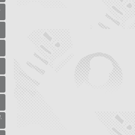
,
,
,