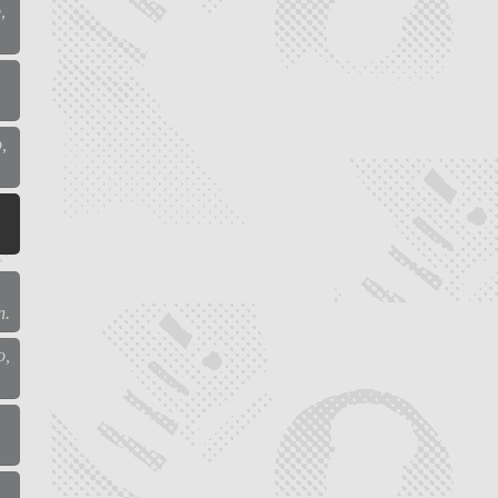
,
,
n.
o,