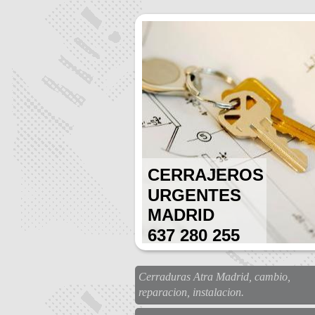
CERRAJEROS
URGENTES
MADRID
637 280 255
Cerraduras Atra Madrid, cambio,
reparacion, instalacion.