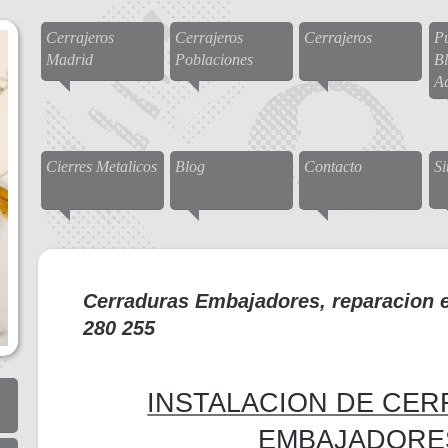
Cerrajeros
Cerrajeros
Cerrajeros
Pu
Madrid
Poblaciones
Bl
A
Cierres Metalicos
Blog
Contacto
S
Cerraduras Embajadores, reparacion e 
280 255
INSTALACION DE CE
EMBAJADORE