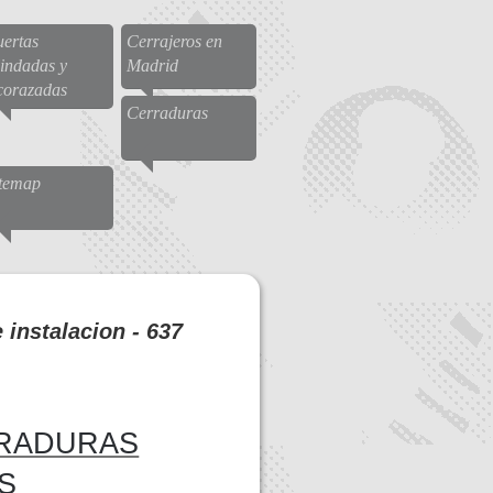
ertas
Cerrajeros en
indadas y
Madrid
corazadas
Cerraduras
itemap
instalacion - 637
RRADURAS
S