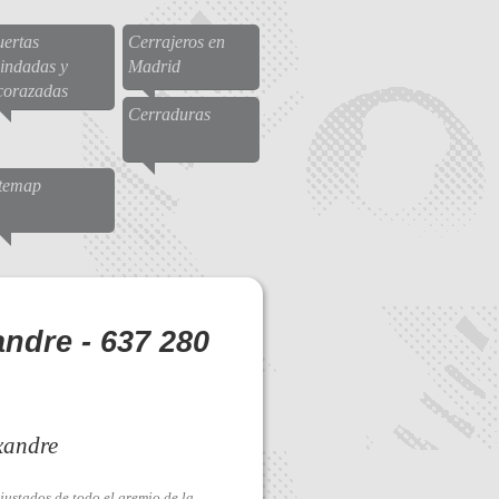
ertas
Cerrajeros en
indadas y
Madrid
corazadas
Cerraduras
itemap
andre - 637 280
xandre
justados de todo el gremio de la