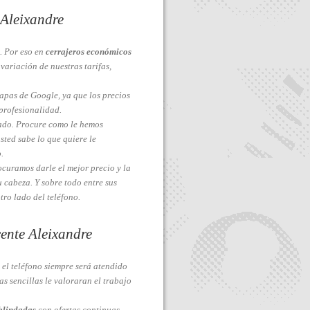
 Aleixandre
. Por eso en
cerrajeros económicos
variación de nuestras tarifas,
apas de Google, ya que los precios
profesionalidad.
ado. Procure como le hemos
sted sabe lo que quiere le
.
ocuramos darle el mejor precio y la
 cabeza. Y sobre todo entre sus
tro lado del teléfono.
cente Aleixandre
 el teléfono siempre será atendido
s sencillas le valoraran el trabajo
blindadas
con ofertas continuas,