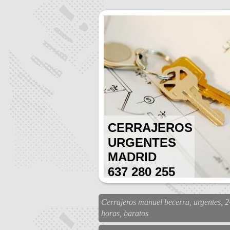
CERRAJEROS
URGENTES
MADRID
637 280 255
Cerrajeros manuel becerra, urgentes, 2
horas, baratos