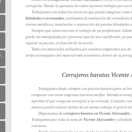
4
cerrajería. Dando la garantía de todos nuestros trabajos por escri
Trabajamos con todos los servicios que pueda imaginar como l
blindadas o acorazadas
, realizamos la sustitución de cerraduras 
cierres metálicos, instalación o reparación de puertas blindadas o
Siempre que usted necesite el trabajo de un profesional. Llám
puede ser manipulada por personal que no sea cualificado, ya que
reparar su puerta, en función de la avería.
Todos los materiales utilizados por nuestros empleados son de 
s,
serán aconsejados del material más económico dentro de su presu
Cerrajeros baratos Vicente 
Trabajamos desde siempre con precios baratos para su bene
comparar con otras empresas nuestras tarifas. Además aconse
aprobar el que venga un cerrajero a su vivienda. Consulte con 
manera podrá valorar dentro de un mismo trabajo el precio de
Disponemos de
cerrajeros baratos en Vicente Aleixandre
,
Trabajamos por toda la zona de
Vicente Aleixandre
y alrededo
cercanas.
Puede estar tranquilo ya que desde la realización de la ac