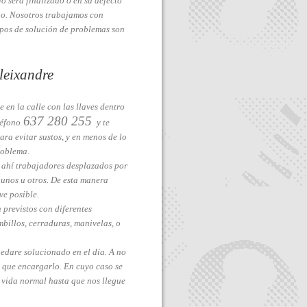
ajo será finalizado o en su defecto
po. Nosotros trabajamos con
mpos de solución de problemas son
leixandre
 en la calle con las llaves dentro
637 280 255
léfono
y te
ra evitar sustos, y en menos de lo
roblema.
y ahí trabajadores desplazados por
n unos u otros. De esta manera
ve posible.
n previstos con diferentes
billos, cerraduras, manivelas, o
uedare solucionado en el día. A no
 que encargarlo. En cuyo caso se
 vida normal hasta que nos llegue