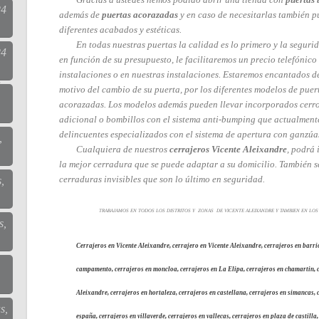
24
además de
puertas acorazadas
y en caso de necesitarlas también p
diferentes acabados y estéticas.
En todas nuestras puertas la calidad es lo primero y la segurid
24
en función de su presupuesto, le facilitaremos un precio telefónico
instalaciones o en nuestras instalaciones. Estaremos encantados d
motivo del cambio de su puerta, por los diferentes modelos de pue
acorazadas. Los modelos además pueden llevar incorporados cerr
adicional o bombillos con el sistema anti-bumping que actualmente
delincuentes especializados con el sistema de apertura con ganz
,
Cualquiera de nuestros
cerrajeros Vicente Aleixandre
, podrá 
la mejor cerradura que se puede adaptar a su domicilio. También 
cerraduras invisibles que son lo último en seguridad.
,
TRABAJAMOS EN TODOS LOS DISTRITOS Y ZONAS DE VICENTE ALEIXANDRE Y TAMBIEN EN LOS 
s,
Cerrajeros en Vicente Aleixandre, cerrajero en Vicente Aleixandre, cerrajeros en barri
campamento, cerrajeros en moncloa, cerrajeros en La Elipa, cerrajeros en chamartin, c
Aleixandre, cerrajeros en hortaleza, cerrajeros en castellana, cerrajeros en simancas, 
s,
españa, cerrajeros en villaverde, cerrajeros en vallecas, cerrajeros en plaza de castilla,