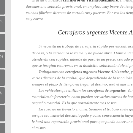
Gracias a nuestros
cerrajeros en Vicente Aleixandre
, el trab
daremos una solución provisional, en un plazo muy breve de tiem
muchas fábricas directas de cerraduras y puertas. Por eso los tie
muy cortos.
s,
Cerrajeros urgentes Vicente A
Si necesita un trabajo de cerrajería rápido por encontrarse
de casa, o la cerradura le va mal y no puede abrir. Llame al te
24
atenderán con rapidez, además de pasarle un precio cerrado pa
que se imagina estaremos en su domicilio solucionándole el p
Trabajamos con
cerrajeros urgentes Vicente Aleixandre
, 
,
varios distritos de la capital, que dependiendo de la zona irá
siempre el plazo de tiempo en llegar al destino, será el mas bre
Los vehículos que utilizan los
cerrajeros de urgencias
. Va
s,
materiales de ferretería, como pueden ser varias marcas de bom
pequeño material. Es lo que normalmente mas se usa.
En caso de no llevarlo encima. Siempre el trabajo suele q
ser que sea material descatalogado y como consecuencia haya
le hará una reparación provisional para que pueda hacer una
el mismo.