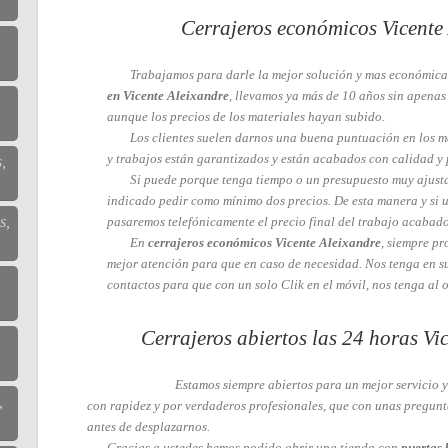
Cerrajeros económicos Vicente
Trabajamos para darle la mejor solución y mas económica
en Vicente Aleixandre
, llevamos ya más de 10 años sin apenas 
aunque los precios de los materiales hayan subido.
Los clientes suelen darnos una buena puntuación en los m
y trabajos están garantizados y están acabados con calidad y 
,
Si puede porque tenga tiempo o un presupuesto muy ajust
indicado pedir como mínimo dos precios. De esta manera y si u
s,
pasaremos telefónicamente el precio final del trabajo acabado
En
cerrajeros económicos Vicente Aleixandre
, siempre pr
mejor atención para que en caso de necesidad. Nos tenga en su
contactos para que con un solo Clik en el móvil, nos tenga al o
Cerrajeros abiertos las 24 horas Vi
Estamos siempre abiertos para un mejor servicio y
,
con rapidez y por verdaderos profesionales, que con unas pregunta
antes de desplazarnos.
Gracias a ustedes hemos podido abrir una tienda con
puertas 