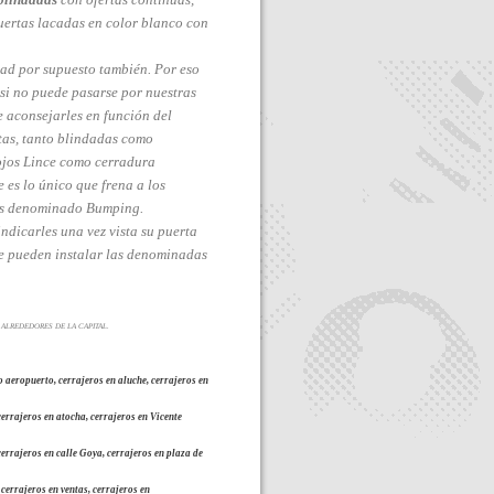
uertas lacadas en color blanco con
ad por supuesto también. Por eso
 si no puede pasarse por nuestras
e aconsejarles en función del
rtas, tanto blindadas como
ojos Lince como cerradura
 es lo único que frena a los
úas denominado Bumping.
indicarles una vez vista su puerta
se pueden instalar las denominadas
ALREDEDORES DE LA CAPITAL.
o aeropuerto, cerrajeros en aluche, cerrajeros en
errajeros en atocha, cerrajeros en Vicente
cerrajeros en calle Goya, cerrajeros en plaza de
 cerrajeros en ventas, cerrajeros en