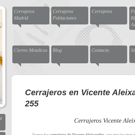
Cerrajeros
Cerrajeros
Cerrajeros
Pu
Madrid
Poblaciones
Bl
A
Cierres Metalicos
Blog
Contacto
S
Cerrajeros en Vicente Aleix
255
4
Cerrajeros Vicente Alei
Somos los
cerrajeros de Vicente Aleixandre
, con precios mas a