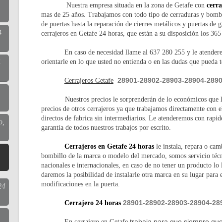
Nuestra empresa situada en la zona de Getafe con
cerra
mas de 25 años. Trabajamos con todo tipo de cerraduras y bombil
de puertas hasta la reparación de cierres metálicos y puertas de
4
cerrajeros en Getafe 24 horas, que están a su disposición los 365
En caso de necesidad llame al 637 280 255 y le atende
orientarle en lo que usted no entienda o en las dudas que pueda t
4
28901-28902-28903-28904-289
Cerrajeros Getafe
Nuestros precios le sorprenderán de lo económicos que 
precios de otros cerrajeros ya que trabajamos directamente con el
directos de fabrica sin intermediarios. Le atenderemos con rapid
o,
garantía de todos nuestros trabajos por escrito.
Cerrajeros en Getafe 24 horas
le instala, repara o cam
bombillo de la marca o modelo del mercado, somos servicio técn
nacionales e internacionales, en caso de no tener un producto lo 
daremos la posibilidad de instalarle otra marca en su lugar para e
modificaciones en la puerta.
24
28901-28902-28903-28904-28
Cerrajero 24 horas
trabaja para que siempre qu
En cerrajero en Getafe