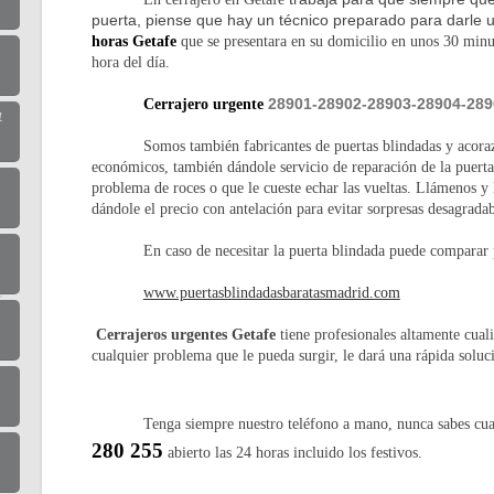
puerta, piense que hay un técnico preparado para darle 
horas Getafe
que se presentara en su domicilio en unos 30 minu
hora del día.
28901-28902-28903-28904-289
Cerrajero urgente
4
Somos también fabricantes de puertas blindadas y acor
económicos, también dándole servicio de reparación de la puerta
problema de roces o que le cueste echar las vueltas. Llámenos y
dándole el precio con antelación para evitar sorpresas desagradab
En caso de necesitar la puerta blindada puede comparar
www.puertasblindadasbaratasmadrid.com
Cerrajeros urgentes Getafe
tiene profesionales altamente cuali
cualquier problema que le pueda surgir, le dará una rápida solu
Tenga siempre nuestro teléfono a mano, nunca sabes cua
280 255
abierto las 24 horas incluido los festivos.