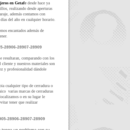
jeros en Getaf
e
desde hace ya
los, realizando desde aperturas
 garaje, además contamos con
 días del año en cualquier horario.
remos encantados además de
ener.
05-28906-28907-28909
le resultaran, comparando con los
 cliente y nuestros materiales son
ez y profesionalidad dándole
bia cualquier tipo de cerradura o
ico varias marcas de cerraduras
localizamos o en su lugar le
vitar tener que realizar
905-28906-28907-28909
e tenga un problema con su