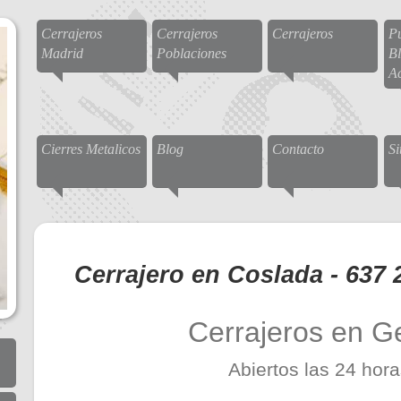
Cerrajeros
Cerrajeros
Cerrajeros
Pu
Madrid
Poblaciones
Bl
A
Cierres Metalicos
Blog
Contacto
S
Cerrajero en Coslada - 637 
Cerrajeros en G
Abiertos las 24 hor