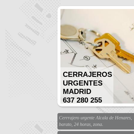
CERRAJEROS
URGENTES
MADRID
637 280 255
Cerrrajero urgente Alcala de Henares,
barato, 24 horas, zona.