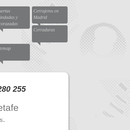
ertas
Cerrajeros en
indadas y
Madrid
corazadas
Cerraduras
itemap
280 255
etafe
.
as