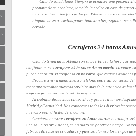
Cuando usted llama. Siempre le atenderá una persona al o
preguntarle su problema, también le pedirá en caso de querer 
una cerradura. Una fotografía por Whassap o por correo elect
,
ninguno de estos medios podrá indicar a las preguntas sencilla
cerrado.
s,
Cerrajeros 24 horas Anto
Cuando tenga un problema con su puerta, sea la hora que sea
confianza como
cerrajeros 24 horas en Anton martin
. Llevamos m
pueda depositar su confianza en nosotros, que estamos avalados p
Procure tener a mano nuestro teléfono entre sus contactos del 
tener que necesitar nuestros servicios mas de lo que usted se imag
,
empresa por prisas puede salirle muy caro.
Al trabajar desde hace tantos años y gracias a tantos desplaz
Madrid y Comunidad. Nos conocemos todos los distritos fenomena
nuevos o sean difíciles de encontrar.
Gracias a nuestros
cerrajeros en Anton martin
, el trabajo ser
una solución provisional, en un plazo muy breve de tiempo. Noso
fábricas directas de cerraduras y puertas. Por eso los tiempos de