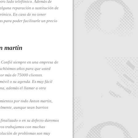
tro lado telefónico. Además de
alguna reparación o sustitución de
rónico. En caso de no tener
s para poder facilitarle un precio
n martin
. Confié siempre en una empresa de
uchísimos años para que usted
or más de 75000 clientes.
móvil o su agenda. Es muy fácil
ina, además el llamar a otra
amientos por todo Anton martin,
lmente, aunque sean barrios
á finalizado o en su defecto daremos
tros trabajamos con muchas
 solución de problemas son muy