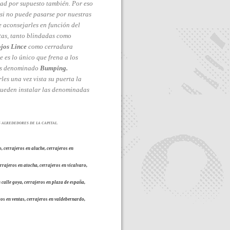
ad por supuesto también. Por eso
 si no puede pasarse por nuestras
e aconsejarles en función del
rtas, tanto blindadas como
ojos Lince
como cerradura
 es lo único que frena a los
úas denominado
Bumping.
s una vez vista su puerta la
pueden instalar las denominadas
 ALREDEDORES DE LA CAPITAL.
, cerrajeros en aluche, cerrajeros en
rrajeros en atocha, cerrajeros en vicalvaro,
 calle goya, cerrajeros en plaza de españa,
eros en ventas, cerrajeros en valdebernardo,