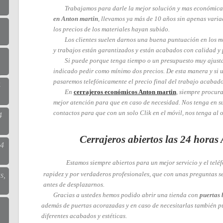
Trabajamos para darle la mejor solución y mas económica
en Anton martin
, llevamos ya más de 10 años sin apenas varia
los precios de los materiales hayan subido.
Los clientes suelen darnos una buena puntuación en los m
y trabajos están garantizados y están acabados con calidad y 
Si puede porque tenga tiempo o un presupuesto muy ajust
indicado pedir como mínimo dos precios. De esta manera y si u
pasaremos telefónicamente el precio final del trabajo acabado
4
En
cerrajeros económicos Anton martin
, siempre procura
mejor atención para que en caso de necesidad. Nos tenga en su
contactos para que con un solo Clik en el móvil, nos tenga al o
4
Cerrajeros abiertos las 24 horas
24
Estamos siempre abiertos para un mejor servicio y el telé
rapidez y por verdaderos profesionales, que con unas preguntas se
s,
antes de desplazarnos.
Gracias a ustedes hemos podido abrir una tienda con
puertas 
además de puertas acorazadas y en caso de necesitarlas también p
diferentes acabados y estéticas.