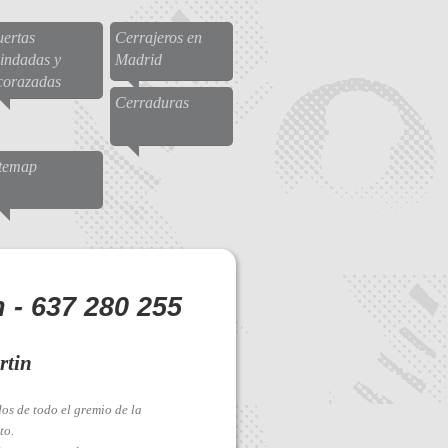
ertas
Cerrajeros en
indadas y
Madrid
corazadas
Cerraduras
itemap
 - 637 280 255
rtin
dos de todo el gremio de la
to.