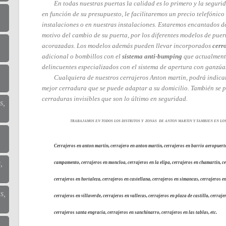
En todas nuestras puertas la calidad es lo primero y la segurid
en función de su presupuesto, le facilitaremos un precio telefónico
instalaciones o en nuestras instalaciones. Estaremos encantados d
motivo del cambio de su puerta, por los diferentes modelos de pue
acorazadas. Los modelos además pueden llevar incorporados
cerr
adicional o bombillos con el
sistema anti-bumping
que actualmente
delincuentes especializados con el sistema de apertura con ganz
Cualquiera de nuestros cerrajeros Anton martin, podrá indicarle
mejor cerradura que se puede adaptar a su domicilio. También se 
cerraduras invisibles que son lo último en seguridad.
s,
TRABAJAMOS EN TODOS LOS DISTRITOS Y ZONAS DE ANTON MARTIN Y TAMBIEN EN LOS
Cerrajeros en anton martin, cerrajero en anton martin, cerrajeros en barrio aeropuerto
,
campamento, cerrajeros en moncloa, cerrajeros en la elipa, cerrajeros en chamartin, ce
cerrajeros en hortaleza, cerrajeros en castellana, cerrajeros en simancas, cerrajeros en
s,
cerrajeros en villaverde, cerrajeros en vallecas, cerrajeros en plaza de castilla, cerraj
cerrajeros santa engracia, cerrajeros en sanchinarro, cerrajeros en las tablas, etc.