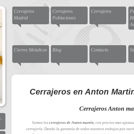
Cerrajeros
Cerrajeros
Cerrajeros
Pu
Madrid
Poblaciones
Bl
A
Cierres Metalicos
Blog
Contacto
S
Cerrajeros en Anton Martin
Cerrajeros Anton ma
,
Somos los
cerrajeros de Anton martin
, con precios mas ajusta
cerrajería. Dando la garantía de todos nuestros trabajos por escri