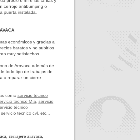
 precio o mire las tarifas y
n cerrojo antibumping o
a puerta instalada.
RAVACA
 mas económicos y gracias a
ecios baratos y no subirlos
ran muy satisfechos.
a zona de Aravaca además de
e todo tipo de trabajos de
a o reparar un cierre
ras como
servicio técnico
ervicio técnico Mia
,
servicio
servicio técnico
servicio técnico cvl, etc...
aca, cerrajero aravaca,