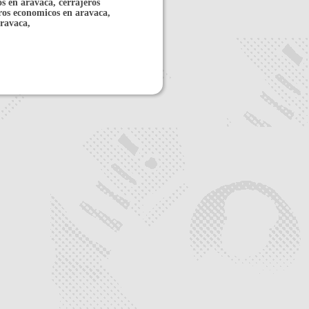
os en aravaca, cerrajeros
eros economicos en aravaca,
aravaca,