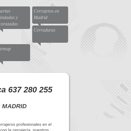
ertas
Cerrajeros en
indadas y
Madrid
corazadas
Cerraduras
itemap
ca 637 280 255
 MADRID
rrajeros profesionales en el
con la cerrajería, nuestros