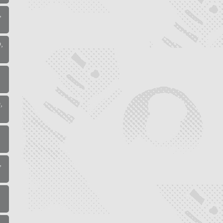
,
,
,
,