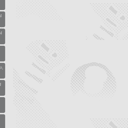
4
24
o,
4