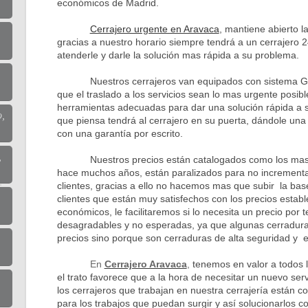
económicos de Madrid.
Cerrajero urgente en Aravaca
, mantiene abierto la
gracias a nuestro horario siempre tendrá a un cerrajero 
atenderle y darle la solución mas rápida a su problema.
Nuestros cerrajeros van equipados con sistema GPS
que el traslado a los servicios sean lo mas urgente posibl
herramientas adecuadas para dar una solución rápida a 
o,
que piensa tendrá al cerrajero en su puerta, dándole una
con una garantía por escrito.
,
Nuestros precios están catalogados como los mas b
hace muchos años, están paralizados para no incrementar
clientes, gracias a ello no hacemos mas que subir la bas
clientes que están muy satisfechos con los precios establ
económicos, le facilitaremos si lo necesita un precio por 
desagradables y no esperadas, ya que algunas cerradura
precios sino porque son cerraduras de alta seguridad y el
En
Cerrajero Aravaca
,
tenemos en valor a todos 
el trato favorece que a la hora de necesitar un nuevo ser
los cerrajeros que trabajan en nuestra cerrajería están
para los trabajos que puedan surgir y así solucionarlos c