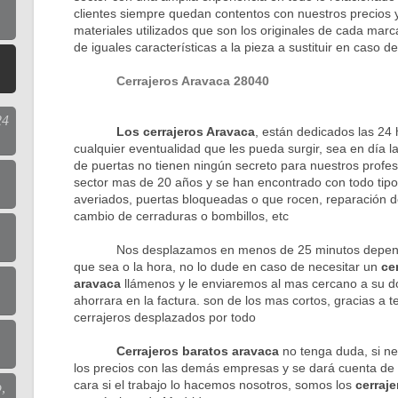
clientes siempre quedan contentos con nuestros precios y
materiales utilizados que son los originales de cada marc
de iguales características a la pieza a sustituir en caso 
Cerrajeros Aravaca 28040
24
Los cerrajeros Aravaca
, están dedicados las 24
cualquier eventualidad que les pueda surgir, sea en día la
de puertas no tienen ningún secreto para nuestros profes
sector mas de 20 años y se han encontrado con todo tip
averiados, puertas bloqueadas o que rocen, reparación d
cambio de cerraduras o bombillos, etc
Nos desplazamos en menos de 25 minutos dependie
que sea o la hora, no lo dude en caso de necesitar un
ce
aravaca
llámenos y le enviaremos al mas cercano a su d
ahorrara en la factura. son de los mas cortos, gracias a 
cerrajeros desplazados por todo
Cerrajeros baratos aravaca
no tenga duda, si ne
los precios con las demás empresas y se dará cuenta de la
cara si el trabajo lo hacemos nosotros, somos los
cerraj
,