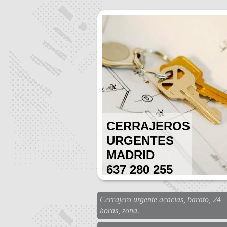
CERRAJEROS
URGENTES
MADRID
637 280 255
Cerrajero urgente acacias, barato, 24
horas, zona.