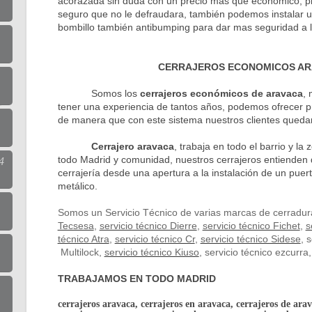
acorazada sin duda con un precio mas que económico, pida
seguro que no le defraudara, también podemos instalar u
bombillo también antibumping para dar mas seguridad a l
CERRAJEROS ECONOMICOS A
,
Somos los
cerrajeros económicos de aravaca
,
tener una experiencia de tantos años, podemos ofrecer pr
de manera que con este sistema nuestros clientes queda
Cerrajero aravaca
, trabaja en todo el barrio y l
todo Madrid y comunidad, nuestros cerrajeros entienden d
4
cerrajería desde una apertura a la instalación de un puert
metálico.
Somos un Servicio Técnico de varias marcas de cerradu
Tecsesa
,
servicio técnico Dierre
,
servicio técnico Fichet
,
s
técnico Atra
,
servicio técnico Cr
,
servicio técnico Sidese
, 
Multilock,
servicio técnico Kiuso
, servicio técnico ezcurra, 
TRABAJAMOS EN TODO MADRID
cerrajeros aravaca, cerrajeros en aravaca, cerrajeros de arav