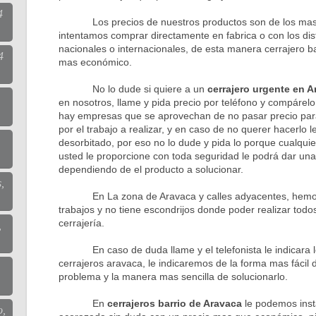
4
Los precios de nuestros productos son de los mas b
intentamos comprar directamente en fabrica o con los dis
nacionales o internacionales, de esta manera cerrajero b
4
mas económico.
No lo dude si quiere a un
cerrajero urgente en A
en nosotros, llame y pida precio por teléfono y compárel
hay empresas que se aprovechan de no pasar precio para
por el trabajo a realizar, y en caso de no querer hacerlo 
desorbitado, por eso no lo dude y pida lo porque cualqui
usted le proporcione con toda seguridad le podrá dar una
dependiendo de el producto a solucionar.
,
En La zona de Aravaca y calles adyacentes, hemos r
trabajos y no tiene escondrijos donde poder realizar todos
cerrajería.
,
En caso de duda llame y el telefonista le indicara lo
cerrajeros aravaca, le indicaremos de la forma mas fácil d
problema y la manera mas sencilla de solucionarlo.
En
cerrajeros barrio de Aravaca
le podemos inst
o,