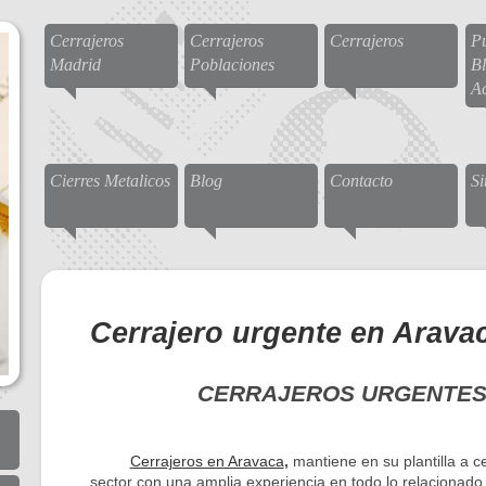
Cerrajeros
Cerrajeros
Cerrajeros
Pu
Madrid
Poblaciones
Bl
A
Cierres Metalicos
Blog
Contacto
S
Cerrajero urgente en Arava
CERRAJEROS URGENTES
Cerrajeros en Aravaca
,
mantiene en su plantilla a ce
sector con una amplia experiencia en todo lo relacionado 