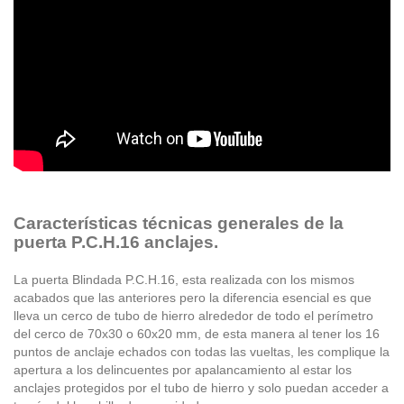
Características técnicas generales de la
puerta P.C.H.16 anclajes.
La puerta Blindada P.C.H.16, esta realizada con los mismos
acabados que las anteriores pero la diferencia esencial es que
lleva un cerco de tubo de hierro alrededor de todo el perímetro
del cerco de 70x30 o 60x20 mm, de esta manera al tener los 16
puntos de anclaje echados con todas las vueltas, les complique la
apertura a los delincuentes por apalancamiento al estar los
anclajes protegidos por el tubo de hierro y solo puedan acceder a