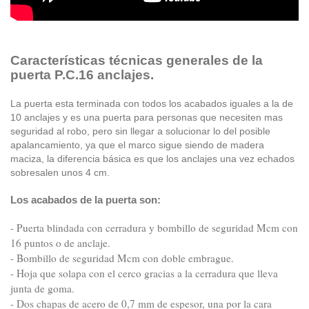
Características técnicas generales de la
puerta P.C.16 anclajes.
La puerta esta terminada con todos los acabados iguales a la de
10 anclajes y es una puerta para personas que necesiten mas
seguridad al robo, pero sin llegar a solucionar lo del posible
apalancamiento, ya que el marco sigue siendo de madera
maciza, la diferencia básica es que los anclajes una vez echados
sobresalen unos 4 cm.
Los acabados de la puerta son:
- Puerta blindada con cerradura y bombillo de seguridad Mcm con
16 puntos o de anclaje.
- Bombillo de seguridad Mcm con doble embrague.
- Hoja que solapa con el cerco gracias a la cerradura que lleva
junta de goma.
- Dos chapas de acero de 0,7 mm de espesor, una por la cara