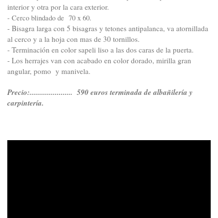
interior y otra por la cara exterior.
- Cerco blindado de 70 x 60.
- Bisagra larga con 5 bisagras y tetones antipalanca, va atornillada
al cerco y a la hoja con mas de 30 tornillos.
- Terminación en color sapeli liso a las dos caras de la puerta.
- Los herrajes van con acabado en color dorado, mirilla gran
angular, pomo y manivela.
Precio:...................... 590 euros terminada de albañilería y
carpintería
.