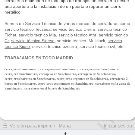
cerrajeros entienden de todo tipo de trabajos de cerrajería desde
una apertura a la instalación de un puerta o reparar un cierre
metálico.
Somos un Servicio Técnico de varias marcas de cerraduras como
servicio técnico Tecsesa
,
servicio técnico Dierre
,
servicio técnico
Fichet
,
servicio técnico Mia
,
servicio técnico Atra
,
servicio técnico
Cr
,
servicio técnico Sidese
, servicio técnico Multilock,
servicio
técnico Kiuso
, servicio tecnico ezcurra, servicio tecnico cvl, etc...
TRABAJAMOS EN TODO MADRID
cerrajeros Sanchinarro, cerrajeros en Sanchinarro, cerrajeros de Sanchinarro,
cerrajero Sanchinarro, cerrajero en Sanchinarro, cerrajero de Sanchinarro,
cerrajeros baratos en Sanchinarro, cerrajeros urgentes en Sanchinarro, cerrajeros 24
horas en Sanchinarro, cerrajeros economicos en Sanchinarro, cerrajeros en la zona de
Sanchinarro, cerrajeros en el barrio de Sanchinarro,
Versión para imprimir
|
Mapa
Iniciar sesión
del sitio
Vista Web