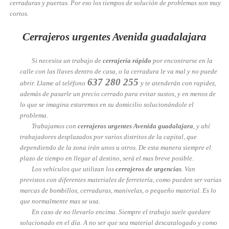
cerraduras y puertas. Por eso los tiempos de solución de problemas son muy
cortos.
Cerrajeros urgentes Avenida guadalajara
Si necesita un trabajo de
cerrajería rápido
por encontrarse en la
calle con las llaves dentro de casa, o la cerradura le va mal y no puede
637 280 255
abrir. Llame al teléfono
y te atenderán con rapidez,
además de pasarle un precio cerrado para evitar sustos, y en menos de
lo que se imagina estaremos en su domicilio solucionándole el
problema.
Trabajamos con
cerrajeros urgentes Avenida guadalajara
, y ahí
trabajadores desplazados por varios distritos de la capital, que
dependiendo de la zona irán unos u otros. De esta manera siempre el
plazo de tiempo en llegar al destino, será el mas breve posible.
Los vehículos que utilizan los
cerrajeros de urgencias
. Van
previstos con diferentes materiales de ferretería, como pueden ser varias
marcas de bombillos, cerraduras, manivelas, o pequeño material. Es lo
que normalmente mas se usa.
En caso de no llevarlo encima. Siempre el trabajo suele quedare
solucionado en el día. A no ser que sea material descatalogado y como