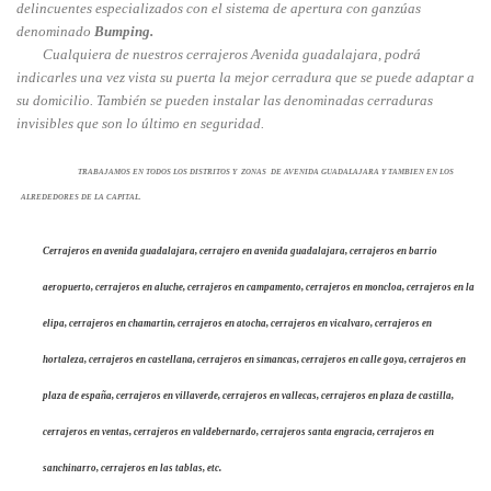
delincuentes especializados con el sistema de apertura con ganzúas
denominado
Bumping.
Cualquiera de nuestros cerrajeros Avenida guadalajara, podrá
indicarles una vez vista su puerta la mejor cerradura que se puede adaptar a
su domicilio. También se pueden instalar las denominadas cerraduras
invisibles que son lo último en seguridad.
TRABAJAMOS EN TODOS LOS DISTRITOS Y ZONAS DE AVENIDA GUADALAJARA Y TAMBIEN EN LOS
ALREDEDORES DE LA CAPITAL.
Cerrajeros en avenida guadalajara, cerrajero en avenida guadalajara, cerrajeros en barrio
aeropuerto, cerrajeros en aluche, cerrajeros en campamento, cerrajeros en moncloa, cerrajeros en la
elipa, cerrajeros en chamartin, cerrajeros en atocha, cerrajeros en vicalvaro, cerrajeros en
hortaleza, cerrajeros en castellana, cerrajeros en simancas, cerrajeros en calle goya, cerrajeros en
plaza de españa, cerrajeros en villaverde, cerrajeros en vallecas, cerrajeros en plaza de castilla,
cerrajeros en ventas, cerrajeros en valdebernardo, cerrajeros santa engracia, cerrajeros en
sanchinarro, cerrajeros en las tablas, etc.