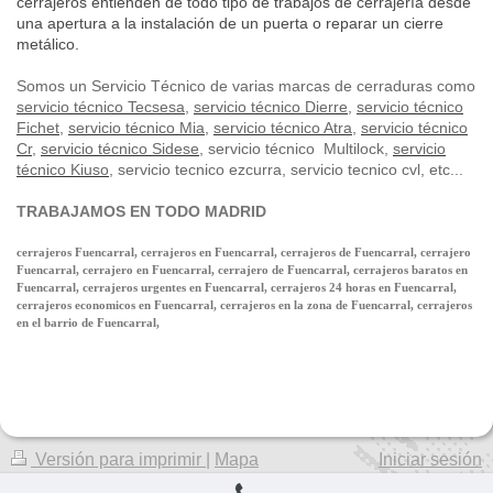
cerrajeros entienden de todo tipo de trabajos de cerrajería desde
una apertura a la instalación de un puerta o reparar un cierre
metálico.
Somos un Servicio Técnico de varias marcas de cerraduras como
servicio técnico Tecsesa
,
servicio técnico Dierre
,
servicio técnico
Fichet
,
servicio técnico Mia
,
servicio técnico Atra
,
servicio técnico
Cr
,
servicio técnico Sidese
, servicio técnico Multilock,
servicio
técnico Kiuso
, servicio tecnico ezcurra, servicio tecnico cvl, etc...
TRABAJAMOS EN TODO MADRID
cerrajeros Fuencarral, cerrajeros en Fuencarral, cerrajeros de Fuencarral, cerrajero
Fuencarral, cerrajero en Fuencarral, cerrajero de Fuencarral, cerrajeros baratos en
Fuencarral, cerrajeros urgentes en Fuencarral, cerrajeros 24 horas en Fuencarral,
cerrajeros economicos en Fuencarral, cerrajeros en la zona de Fuencarral, cerrajeros
en el barrio de Fuencarral,
Versión para imprimir
|
Mapa
Iniciar sesión
del sitio
Vista Web