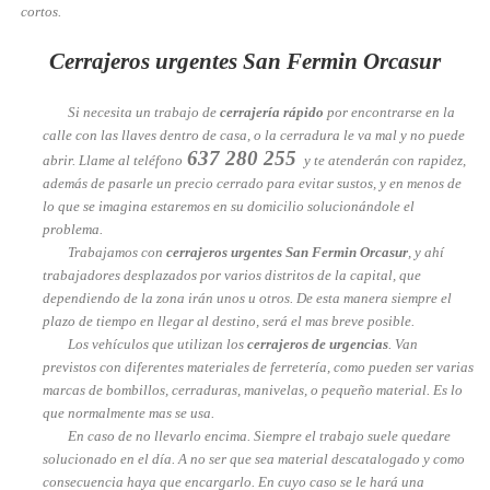
cortos.
Cerrajeros urgentes San Fermin Orcasur
Si necesita un trabajo de
cerrajería rápido
por encontrarse en la
calle con las llaves dentro de casa, o la cerradura le va mal y no puede
637 280 255
abrir. Llame al teléfono
y te atenderán con rapidez,
además de pasarle un precio cerrado para evitar sustos, y en menos de
lo que se imagina estaremos en su domicilio solucionándole el
problema.
Trabajamos con
cerrajeros urgentes San Fermin Orcasur
, y ahí
trabajadores desplazados por varios distritos de la capital, que
dependiendo de la zona irán unos u otros. De esta manera siempre el
plazo de tiempo en llegar al destino, será el mas breve posible.
Los vehículos que utilizan los
cerrajeros de urgencias
. Van
previstos con diferentes materiales de ferretería, como pueden ser varias
marcas de bombillos, cerraduras, manivelas, o pequeño material. Es lo
que normalmente mas se usa.
En caso de no llevarlo encima. Siempre el trabajo suele quedare
solucionado en el día. A no ser que sea material descatalogado y como
consecuencia haya que encargarlo. En cuyo caso se le hará una