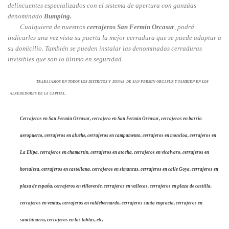
delincuentes especializados con el sistema de apertura con ganzúas
denominado
Bumping.
Cualquiera de nuestros
cerrajeros San Fermin Orcasur
, podrá
indicarles una vez vista su puerta la mejor cerradura que se puede adaptar a
su domicilio. También se pueden instalar las denominadas cerraduras
invisibles que son lo último en seguridad.
TRABAJAMOS EN TODOS LOS DISTRITOS Y ZONAS DE SAN FERMIN ORCASUR Y TAMBIEN EN LOS
ALREDEDORES DE LA CAPITAL.
Cerrajeros en San Fermin Orcasur, cerrajero en San Fermin Orcasur, cerrajeros en barrio
aeropuerto, cerrajeros en aluche, cerrajeros en campamento, cerrajeros en moncloa, cerrajeros en
La Elipa, cerrajeros en chamartin, cerrajeros en atocha, cerrajeros en vicalvaro, cerrajeros en
hortaleza, cerrajeros en castellana, cerrajeros en simancas, cerrajeros en calle Goya, cerrajeros en
plaza de españa, cerrajeros en villaverde, cerrajeros en vallecas, cerrajeros en plaza de castilla,
cerrajeros en ventas, cerrajeros en valdebernardo, cerrajeros santa engracia, cerrajeros en
sanchinarro, cerrajeros en las tablas, etc.