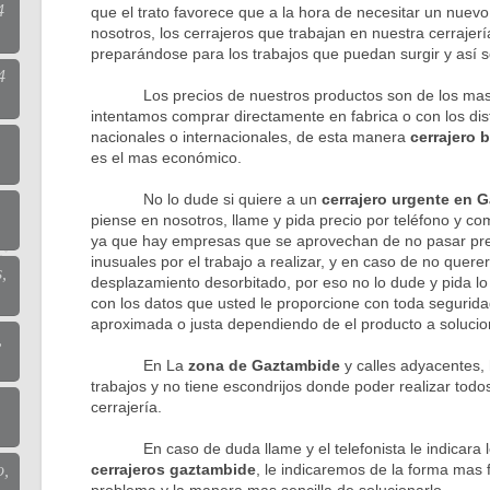
4
que el trato favorece que a la hora de necesitar un nuevo
nosotros, los cerrajeros que trabajan en nuestra cerraje
preparándose para los trabajos que puedan surgir y así s
4
Los precios de nuestros productos son de los mas b
intentamos comprar directamente en fabrica o con los dis
nacionales o internacionales, de esta manera
cerrajero 
es el mas económico.
No lo dude si quiere a un
cerrajero urgente en 
piense en nosotros, llame y pida precio por teléfono y c
ya que hay empresas que se aprovechan de no pasar pre
inusuales por el trabajo a realizar, y en caso de no querer
,
desplazamiento desorbitado, por eso no lo dude y pida l
con los datos que usted le proporcione con toda segurida
aproximada o justa dependiendo de el producto a solucio
,
En La
zona de Gaztambide
y calles adyacentes, 
trabajos y no tiene escondrijos donde poder realizar todos
cerrajería.
En caso de duda llame y el telefonista le indicara lo
cerrajeros gaztambide
, le indicaremos de la forma mas f
o,