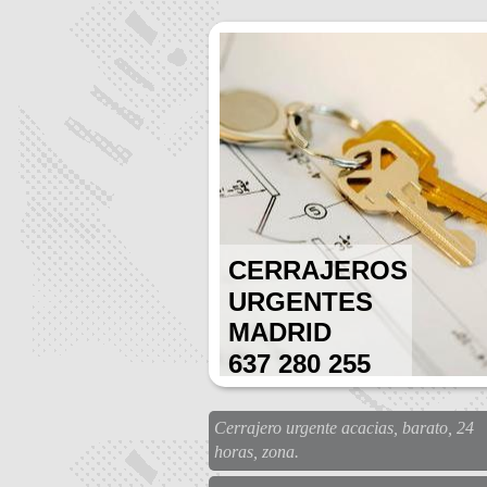
CERRAJEROS
URGENTES
MADRID
637 280 255
Cerrajero urgente acacias, barato, 24
horas, zona.