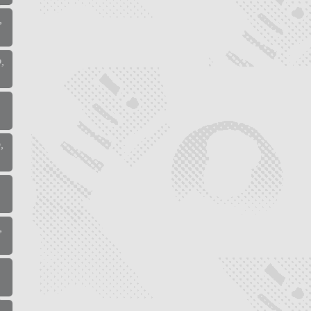
,
,
,
,