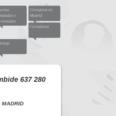
ertas
Cerrajeros en
indadas y
Madrid
corazadas
Cerraduras
itemap
mbide 637 280
 MADRID