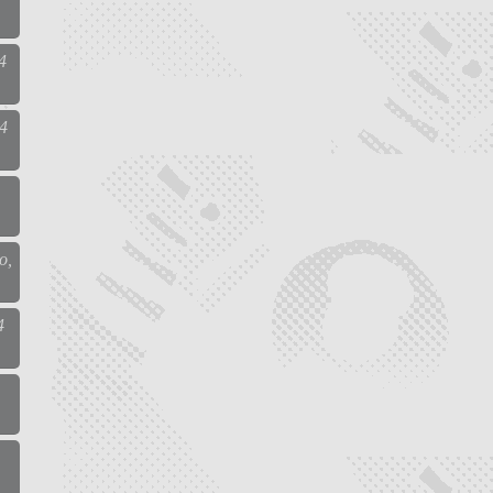
4
24
o,
4