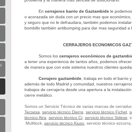
problema y la manera mas sencilla de solucionarlo.
En
cerrajeros barrio de Gaztambide
le podemos 
o acorazada sin duda con un precio mas que económico, pi
y seguro que no le defraudara, también podemos instalar
bombillo también antibumping para dar mas seguridad a l
,
CERRAJEROS ECONOMICOS GAZ
Somos los
cerrajeros económicos de gaztambi
a tener una experiencia de tantos años, podemos ofrecer 
4
de manera que con este sistema nuestros clientes queda
Cerrajero gaztambide
, trabaja en todo el barrio
además de todo Madrid y comunidad, nuestros cerrajeros
trabajos de cerrajería desde una apertura a la instalació
cierre metálico.
Somos un Servicio Técnico de varias marcas de cerradu
Tecsesa
,
servicio técnico Dierre
,
servicio técnico Fichet
,
s
técnico Atra
,
servicio técnico Cr
,
servicio técnico Sidese
, 
Multilock,
servicio técnico Kiuso
, servicio técnico ezcurra, 