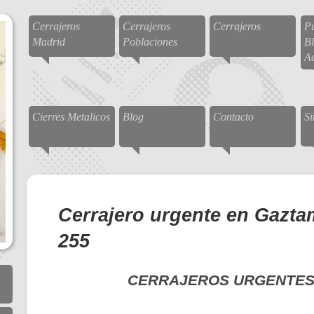
Cerrajeros
Cerrajeros
Cerrajeros
Pu
Madrid
Poblaciones
Bl
A
Cierres Metalicos
Blog
Contacto
S
Cerrajero urgente en Gazta
255
CERRAJEROS URGENTES