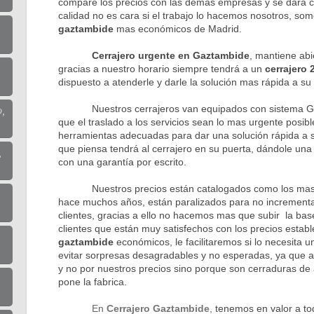
compare los precios con las demás empresas y se dará cue
calidad no es cara si el trabajo lo hacemos nosotros, so
gaztambide
mas económicos de Madrid.
Cerrajero urgente en Gaztambide
, mantiene abie
gracias a nuestro horario siempre tendrá a un
cerrajero
dispuesto a atenderle y darle la solución mas rápida a su
Nuestros cerrajeros van equipados con sistema GPS
o,
que el traslado a los servicios sean lo mas urgente posibl
herramientas adecuadas para dar una solución rápida a 
que piensa tendrá al cerrajero en su puerta, dándole una
,
con una garantía por escrito.
Nuestros precios están catalogados como los mas b
hace muchos años, están paralizados para no incrementar
clientes, gracias a ello no hacemos mas que subir la bas
clientes que están muy satisfechos con los precios estab
gaztambide
económicos, le facilitaremos si lo necesita u
evitar sorpresas desagradables y no esperadas, ya que 
y no por nuestros precios sino porque son cerraduras de a
pone la fabrica.
En
Cerrajero Gaztambide
,
tenemos en valor a to