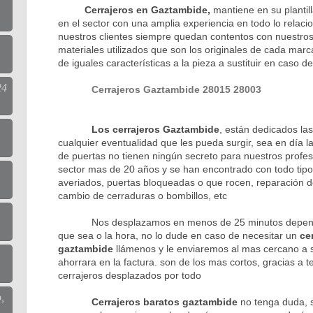
Cerrajeros en Gaztambide,
mantiene en su plantill
en el sector con una amplia experiencia en todo lo relacio
nuestros clientes siempre quedan contentos con nuestros 
materiales utilizados que son los originales de cada marc
de iguales características a la pieza a sustituir en caso 
24
Cerrajeros Gaztambide 28015 28003
Los cerrajeros Gaztambide
, están dedicados la
cualquier eventualidad que les pueda surgir, sea en día la
de puertas no tienen ningún secreto para nuestros profes
sector mas de 20 años y se han encontrado con todo tip
averiados, puertas bloqueadas o que rocen, reparación d
cambio de cerraduras o bombillos, etc
Nos desplazamos en menos de 25 minutos dependie
que sea o la hora, no lo dude en caso de necesitar un
ce
gaztambide
llámenos y le enviaremos al mas cercano a 
ahorrara en la factura. son de los mas cortos, gracias a 
cerrajeros desplazados por todo
,
Cerrajeros baratos gaztambide
no tenga duda, s