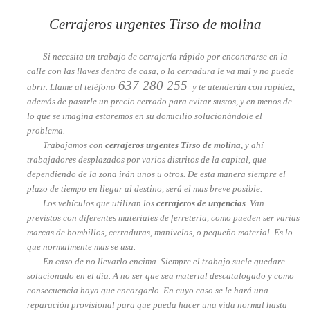
Cerrajeros urgentes Tirso de molina
Si necesita un trabajo de cerrajería rápido por encontrarse en la
calle con las llaves dentro de casa, o la cerradura le va mal y no puede
637 280 255
abrir. Llame al teléfono
y te atenderán con rapidez,
además de pasarle un precio cerrado para evitar sustos, y en menos de
lo que se imagina estaremos en su domicilio solucionándole el
problema.
Trabajamos con
cerrajeros urgentes Tirso de molina
, y ahí
trabajadores desplazados por varios distritos de la capital, que
dependiendo de la zona irán unos u otros. De esta manera siempre el
plazo de tiempo en llegar al destino, será el mas breve posible.
Los vehículos que utilizan los
cerrajeros de urgencias
. Van
previstos con diferentes materiales de ferretería, como pueden ser varias
marcas de bombillos, cerraduras, manivelas, o pequeño material. Es lo
que normalmente mas se usa.
En caso de no llevarlo encima. Siempre el trabajo suele quedare
solucionado en el día. A no ser que sea material descatalogado y como
consecuencia haya que encargarlo. En cuyo caso se le hará una
reparación provisional para que pueda hacer una vida normal hasta