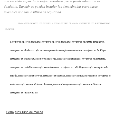
una vez vista su puerta la mejor cerradura que se puede adaptar a su
domicilio. También se pueden instalar las denominadas cerraduras
invisibles que son lo último en seguridad.
TRABAJAMOS EN TODOS LOS DISTRITOS Y ZONAS DE TIRSO DE MOLINA Y TAMBIEN EN LOS ALREDEDORES DE
LA CAPITAL.
Cerrajeros en Tirso de molina, cerrajero en Tirso de molina, cerrajeros en barrio aeropuerto,
cerrajeros en aluche, cerrajeros en campamento, cerrajeros en moncloa, cerrajeros en La Elipa,
cerrajeros en chamartin, cerrajeros en atocha, cerrajeros en vicalvaro, cerrajeros en hortaleza,
cerrajeros en castellana, cerrajeros en simancas, cerrajeros en calle Goya, cerrajeros en plaza de
españa, cerrajeros en villaverde, cerrajeros en vallecas, cerrajeros en plaza de castilla, cerrajeros en
ventas, cerrajeros en valdebernardo, cerrajeros santa engracia, cerrajeros en sanchinarro,
cerrajeros en las tablas, etc.
Cerrajeros Tirso de molina